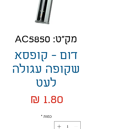
מק"ט: AC5850
דום - קופסא
שקופה עגולה
לעט
מחיר
כמות
*