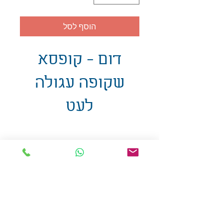
הוסף לסל
דום - קופסא
שקופה עגולה
לעט
אולזול - מוצרי פרסום בע"מ
טלפו
ן
054-7117264
: מייל
udi.allzol@gmail.com
הצה
רת נגישות
אפשרות
לאיסוף עצמי - הסתת 5 חולון