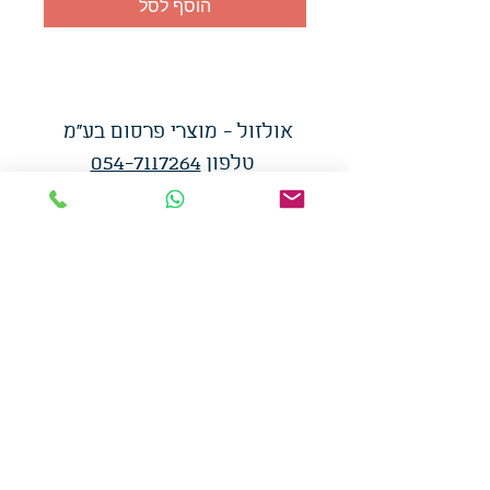
הוסף לסל
אולזול - מוצרי פרסום בע"מ
טלפו
ן
054-7117264
: מייל
udi.allzol@gmail.com
הצה
רת נגישות
אפשרות
לאיסוף עצמי - הסתת 5 חולון
המכירה בכמויות
המחירים באתר לא כוללים
מע"מ
צמידי סיליקון
-
שרוכים