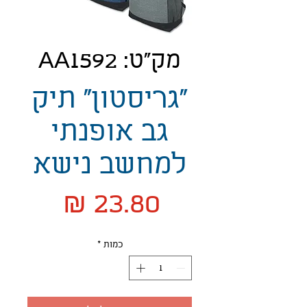
מק"ט: AA1592
"גריסטון" תיק
גב אופנתי
למחשב נישא
מחיר
כמות
*