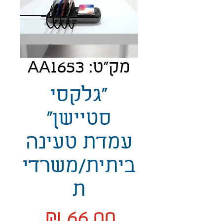
מק"ט: AA1653
"גלקסי
סטיישן"
עמדת טעינה
ביתית/משרדי
ת
מחיר