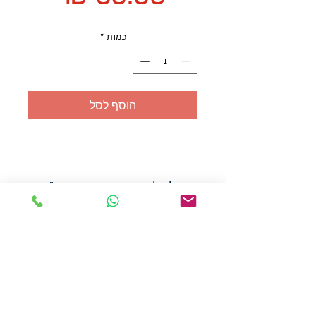
כמות
*
הוסף לסל
אולזול - מוצרי פרסום בע"מ
טלפו
ן
054-7117264
: מייל
udi.allzol@gmail.com
הצה
רת נגישות
אפשרות
לאיסוף עצמי - הסתת 5 חולון
המכירה בכמויות