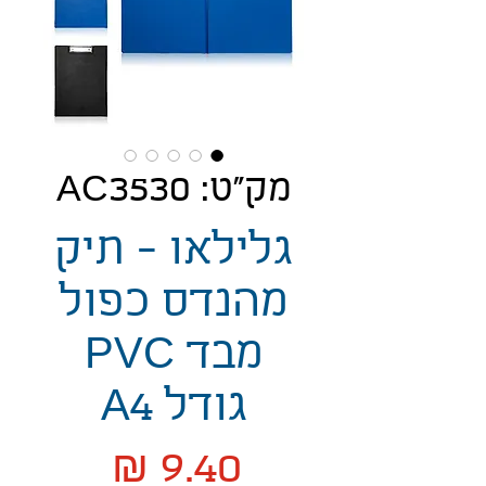
מק"ט: AC3530
גלילאו - תיק
מהנדס כפול
מבד PVC
גודל A4
מחיר