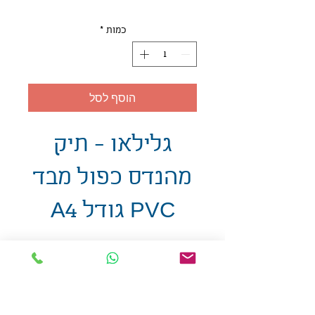
כמות
*
הוסף לסל
גלילאו - תיק
מהנדס כפול מבד
PVC גודל A4
אולזול - מוצרי פרסום בע"מ
טלפו
ן
054-7117264
: מייל
udi.allzol@gmail.com