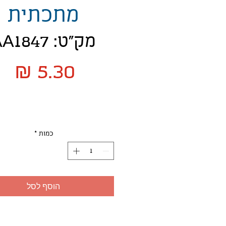
מתכתית
מק"ט: AA1847
מח
כמות
*
הוסף לסל