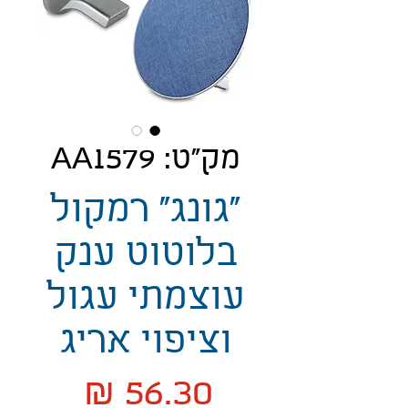
מק"ט: AA1579
"גונג" רמקול
בלוטוט ענק
עוצמתי עגול
וציפוי אריג
מחיר