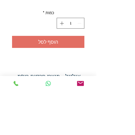
כמות
*
הוסף לסל
אולזול - מוצרי פרסום בע"מ
טלפו
ן
054-7117264
: מייל
udi.allzol@gmail.com
הצה
רת נגישות
אפשרות
לאיסוף עצמי - הסתת 5 חולון
המכירה בכמויות
המחירים באתר לא כוללים