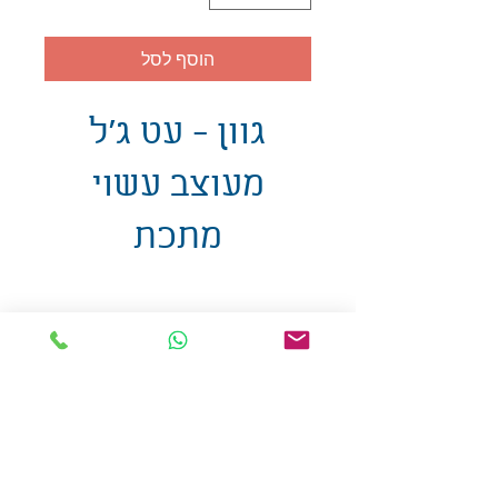
הוסף לסל
גוון - עט ג'ל
מעוצב עשוי
מתכת
אולזול - מוצרי פרסום בע"מ
טלפו
ן
054-7117264
: מייל
udi.allzol@gmail.com
הצה
רת נגישות
אפשרות
לאיסוף עצמי - הסתת 5 חולון