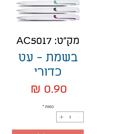
מק"ט: AC5017
בשמת - עט
כדורי
מחיר
כמות
*