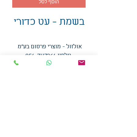
הוסף לסל
בשמת - עט כדורי
אולזול - מוצרי פרסום בע"מ
טלפו
ן
054-7117264
: מייל
udi.allzol@gmail.com
הצה
רת נגישות
אפשרות
לאיסוף עצמי - הסתת 5 חולון
המכירה בכמויות
המחירים באתר לא כוללים
מע"מ
צמידי סיליקון
-