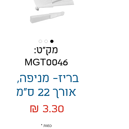
מק"ט:
MGT0046
בריז- מניפה,
אורך 22 ס"מ
מחיר
כמות
*