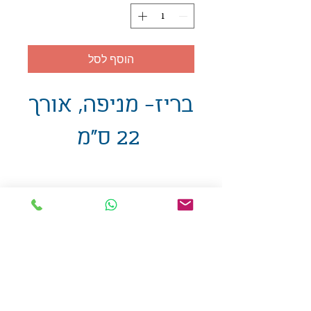
הוסף לסל
בריז- מניפה, אורך
22 ס"מ
אולזול - מוצרי פרסום בע"מ
טלפו
ן
054-7117264
: מייל
udi.allzol@gmail.com
הצה
רת נגישות
אפשרות
לאיסוף עצמי - הסתת 5 חולון
המכירה בכמויות