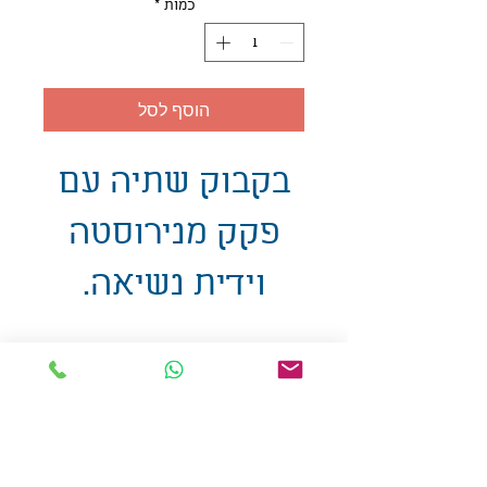
כמות
*
הוסף לסל
בקבוק שתיה עם
פקק מנירוסטה
וידית נשיאה.
אולזול - מוצרי פרסום בע"מ
טלפו
ן
054-7117264
: מייל
udi.allzol@gmail.com
הצה
רת נגישות