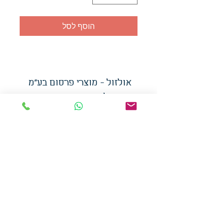
הוסף לסל
אולזול - מוצרי פרסום בע"מ
טלפו
ן
054-7117264
: מייל
udi.allzol@gmail.com
הצה
רת נגישות
אפשרות
לאיסוף עצמי - הסתת 5 חולון
המכירה בכמויות
המחירים באתר לא כוללים
מע"מ
צמידי סיליקון