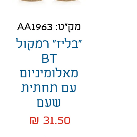
מק"ט: AA1963
"בליז" רמקול
BT
מאלומיניום
עם תחתית
שעם
מחיר