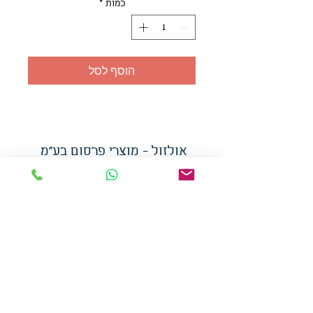
כמות
*
הוסף לסל
אולזול - מוצרי פרסום בע"מ
טלפו
ן
054-7117264
: מייל
udi.allzol@gmail.com
הצה
רת נגישות
אפשרות
לאיסוף עצמי - הסתת 5 חולון
המכירה בכמויות
המחירים באתר לא כוללים
מע"מ