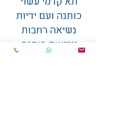
תא קדמי עשוי
כותנה ועם ידיות
נשיאה רחבות
עשויות כותנה
38X20X44 ס"מ
אולזול - מוצרי פרסום בע"מ
טלפו
ן
054-7117264
: מייל
udi.allzol@gmail.com
הצה
רת נגישות
אפשרות
לאיסוף עצמי - הסתת 5 חולון
המכירה בכמויות