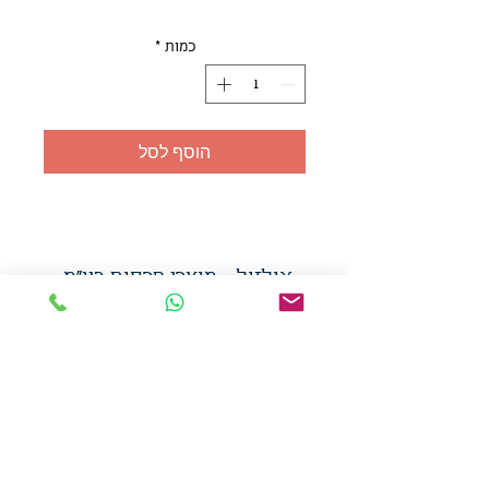
כמות
*
הוסף לסל
אולזול - מוצרי פרסום בע"מ
טלפו
ן
054-7117264
: מייל
udi.allzol@gmail.com
הצה
רת נגישות
אפשרות
לאיסוף עצמי - הסתת 5 חולון
המכירה בכמויות
המחירים באתר לא כוללים