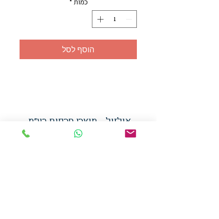
כמות
*
הוסף לסל
אולזול - מוצרי פרסום בע"מ
טלפו
ן
054-7117264
: מייל
udi.allzol@gmail.com
הצה
רת נגישות
אפשרות
לאיסוף עצמי - הסתת 5 חולון
המכירה בכמויות
המחירים באתר לא כוללים