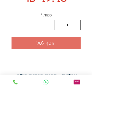
כמות
*
הוסף לסל
אולזול - מוצרי פרסום בע"מ
טלפו
ן
054-7117264
: מייל
udi.allzol@gmail.com
הצה
רת נגישות
אפשרות
לאיסוף עצמי - הסתת 5 חולון
המכירה בכמויות