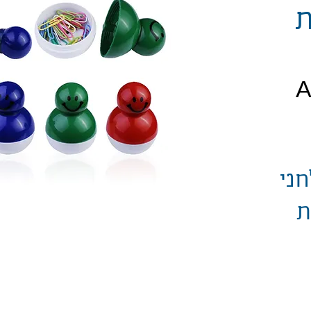
ת
יר
חני
ת