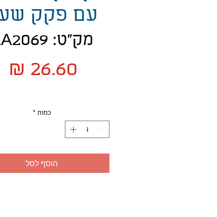
עם פקק שע
מק"ט: AA2069
מ
כמות
*
הוסף לסל