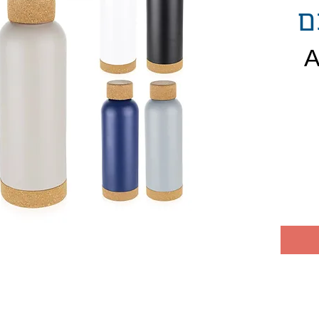
ם
חיר