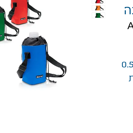
ה
יר
קווה - מידנית 0.5