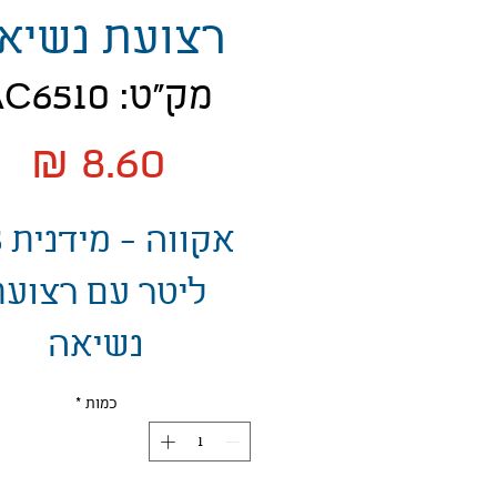
רצועת נשיא
מק"ט: AC6510
מח
א
ליטר עם רצועת
נשיאה
כמות
*