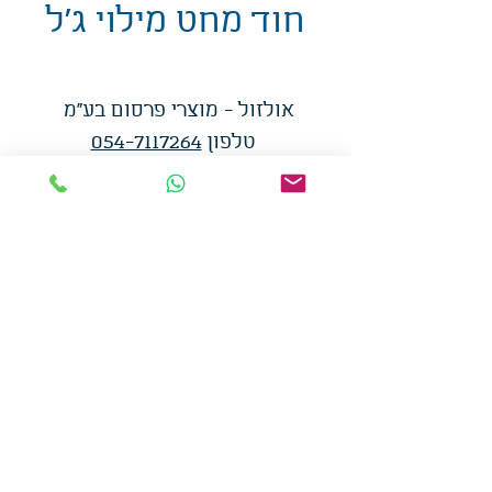
חוד מחט מילוי ג'ל
אולזול - מוצרי פרסום בע"מ
טלפו
ן
054-7117264
: מייל
udi.allzol@gmail.com
הצה
רת נגישות
אפשרות
לאיסוף עצמי - הסתת 5 חולון
המכירה בכמויות
המחירים באתר לא כוללים
מע"מ
צמידי סיליקון
-
שרוכים
-