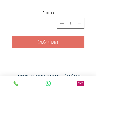
כמות
*
הוסף לסל
אולזול - מוצרי פרסום בע"מ
טלפו
ן
054-7117264
: מייל
udi.allzol@gmail.com
הצה
רת נגישות
אפשרות
לאיסוף עצמי - הסתת 5 חולון
המכירה בכמויות
המחירים באתר לא כוללים