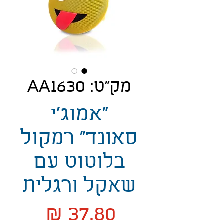
מק"ט: AA1630
"אמוג'י
סאונד" רמקול
בלוטוט עם
שאקל ורגלית
מחיר