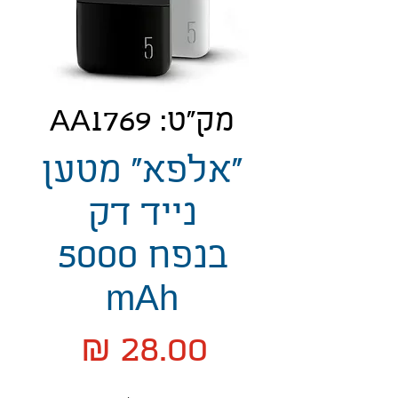
מק"ט: AA1769
"אלפא" מטען
נייד דק
בנפח 5000
mAh
מחיר