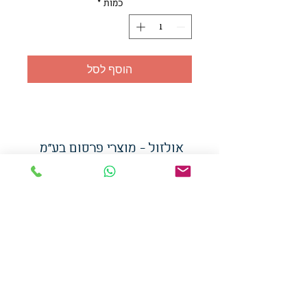
כמות
*
הוסף לסל
אולזול - מוצרי פרסום בע"מ
טלפו
ן
054-7117264
: מייל
udi.allzol@gmail.com
הצה
רת נגישות
אפשרות
לאיסוף עצמי - הסתת 5 חולון
המכירה בכמויות
המחירים באתר לא כוללים
מע"מ