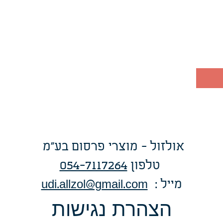
אולזול - מוצרי פרסום בע"מ
טלפו
ן
054-7117264
: מייל
udi.allzol@gmail.com
הצה
רת נגישות