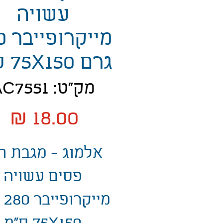
עשויה
מיי
גרם 75X150 ס"מ
מק"ט: AC7551
מ
אלמוג - מגבת ח
פסים עשויה
מיי