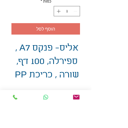
כמות
*
הוסף לסל
אליס- פנקס A7 ,
ספירלה, 100 דף,
שורה , כריכת PP
אולזול - מוצרי פרסום בע"מ
טלפו
ן
054-7117264
: מייל
udi.allzol@gmail.com
הצה
רת נגישות