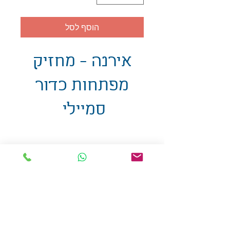
הוסף לסל
אירנה - מחזיק
מפתחות כדור
סמיילי
אולזול - מוצרי פרסום בע"מ
טלפו
ן
054-7117264
: מייל
udi.allzol@gmail.com
הצה
רת נגישות
אפשרות
לאיסוף עצמי - הסתת 5 חולון