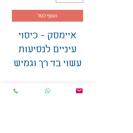
הוסף לסל
איימסק - כיסוי
עיניים לנסיעות
עשוי בד רך וגמיש
אולזול - מוצרי פרסום בע"מ
טלפו
ן
054-7117264
: מייל
udi.allzol@gmail.com
הצה
רת נגישות
אפשרות
לאיסוף עצמי - הסתת 5 חולון