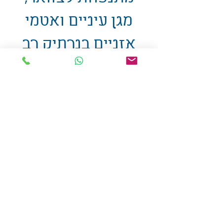
מגן עיניים ואטמי
אזניים בנרתיק רב
שימושי
אולזול - מוצרי פרסום בע"מ
טלפו
ן
054-7117264
: מייל
udi.allzol@gmail.com
הצה
רת נגישות
אפשרות
לאיסוף עצמי - הסתת 5 חולון
המכירה בכמויות
המחירים באתר לא כוללים
מע"מ