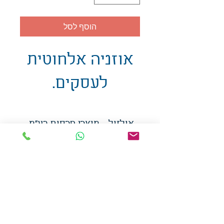
הוסף לסל
אוזניה אלחוטית
לעסקים.
אולזול - מוצרי פרסום בע"מ
טלפו
ן
054-7117264
: מייל
udi.allzol@gmail.com
הצה
רת נגישות
אפשרות
לאיסוף עצמי - הסתת 5 חולון
המכירה בכמויות
המחירים באתר לא כוללים