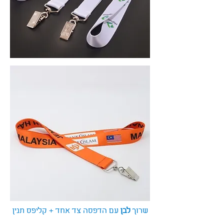
שרוך
לבן
עם הדפסה צד אחד + קליפס תנין