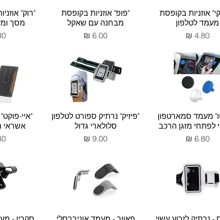
י" אוזניות בקופסת
"פופ" אוזניות בקופסת
"רוק" אוזני
מעמד לטלפון
מבחנה עם שאקל
מסך ומע
מחיר
מחיר
מח
ו" מעמד סמארטפון
"פיזיק" נרתיק ספורט לטלפון
"איי-פוקט"
 לפתחי מזגן הרכב
סלולארי גדול
אשראי ה
מחיר
מחיר
מח
 - נרתיק לזרוע עשוי
פאוור - מעמד אוניברסלי
סקרין - מעמ