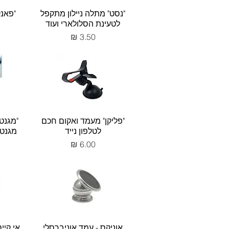
"נסט" מתלה ניילון מתקפל
"פאנק
לטעינת הסלולארי ועוד
מחיר
"פליקן" מעמד ואקום חכם
"מגנט
לטלפון נייד
מגנטי
מחיר
אוניקס - עמד אוניברסלי
אי קייס