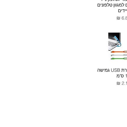
למגוון טלפונים
יידים
יר
גלואינג - מנורת USB גמישה
"מ
יר