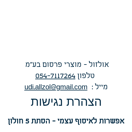
צוואר
ותגים
ירועים
הפקות
פיינים
אולזול - מוצרי פרסום בע"מ
טלפו
ן
054-7117264
: מייל
udi.allzol@gmail.com
הצה
רת נגישות
אפשרות
לאיסוף עצמי - הסתת 5 חולון