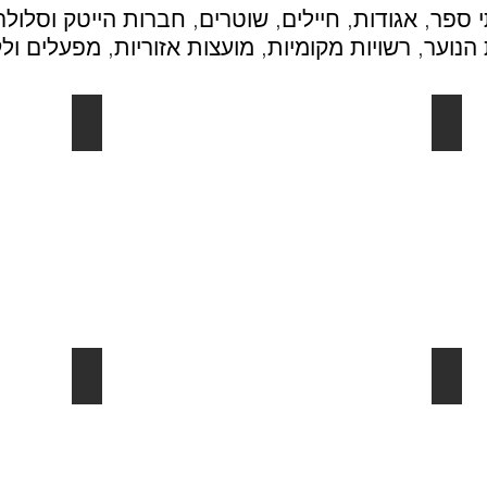
ספר, אגודות, חיילים, שוטרים, חברות הייטק וסלולר,
 הנוער, רשויות מקומיות, מועצות אזוריות, מפעלים ול
פסות
הדפסת משי צבע אחד
חולצת
הדפסת
רייפיט
משי
דפסות
צבע
אחד
שרוכים לצוואר
דפסה
שרוכים
גיטלית
לצוואר