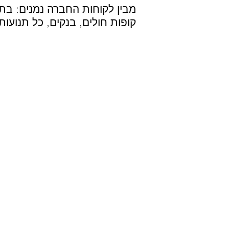
מבין לקוחות החברה נמנים: בתי 
קופות חולים, בנקים, כל תנועות
חולצת דרייפיט מוד
ד
מו
הדפסה דיגיטלית טרנספר:
ה
די
טרנספר: