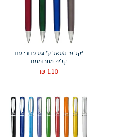
"קליפי מטאליק" עט כדורי עם
קליפ מתרוממם
מחיר