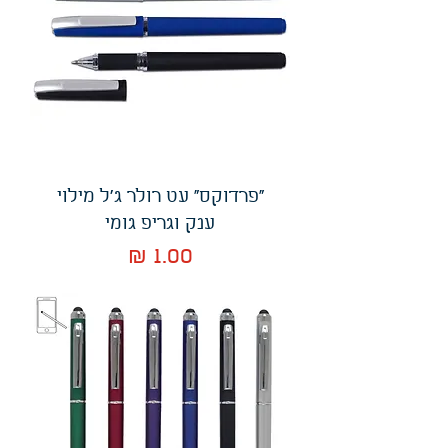
"פרדוקס" עט רולר ג'ל מילוי
ענק וגריפ גומי
מחיר